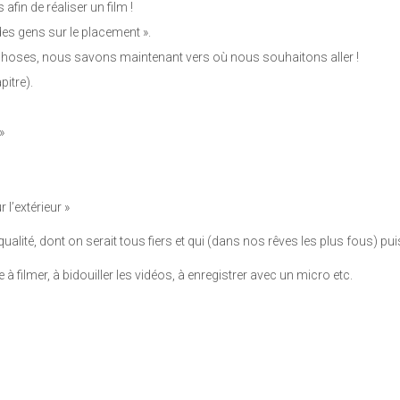
fin de réaliser un film !
des gens sur le placement ».
choses, nous savons maintenant vers où nous souhaitons aller !
pitre).
»
 l’extérieur »
alité, dont on serait tous fiers et qui (dans nos rêves les plus fous) pui
filmer, à bidouiller les vidéos, à enregistrer avec un micro etc.