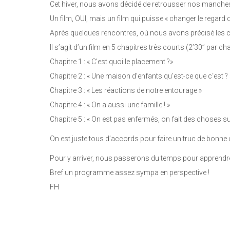
Cet hiver, nous avons décidé de retrousser nos manches a
Un film, OUI, mais un film qui puisse « changer le regard 
Après quelques rencontres, où nous avons précisé les 
Il s’agit d’un film en 5 chapitres très courts (2’30’’ par cha
Chapitre 1 : « C’est quoi le placement ?»
Chapitre 2 : « Une maison d’enfants qu’est-ce que c‘est ? 
Chapitre 3 : « Les réactions de notre entourage »
Chapitre 4 : « On a aussi une famille ! »
Chapitre 5 : « On est pas enfermés, on fait des choses sur
On est juste tous d’accords pour faire un truc de bonne qu
Pour y arriver, nous passerons du temps pour apprendre à 
Bref un programme assez sympa en perspective !
FH