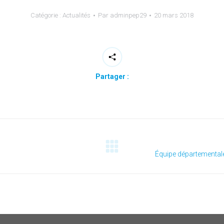
Catégorie :
Actualités
Par
adminpep29
20 mars 2018
Partager :
Article
Équipe départementale
suivant
: