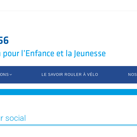
IONS
LE SAVOIR ROULER À VÉLO
NOS
r social