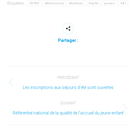
Étiquettes :
DITEP
Médicosocial
Morbihan
Pep56
queven
SKI
Partager :
Navigation
PRÉCÉDENT
article
Article
Les inscriptions aux séjours d’été sont ouvertes
précédent
SUIVANT
:
Article
Référentiel national de la qualité de l’accueil du jeune enfant
suivant
: