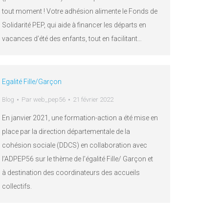
tout moment ! Votre adhésion alimente le Fonds de
Solidarité PEP, qui aide à financer les départs en
vacances d’été des enfants, tout en facilitant…
Egalité Fille/Garçon
Blog
Par
web_pep56
21 février 2022
En janvier 2021, une formation-action a été mise en
place par la direction départementale de la
cohésion sociale (DDCS) en collaboration avec
l’ADPEP56 sur le thème de l’égalité Fille/ Garçon et
à destination des coordinateurs des accueils
collectifs.