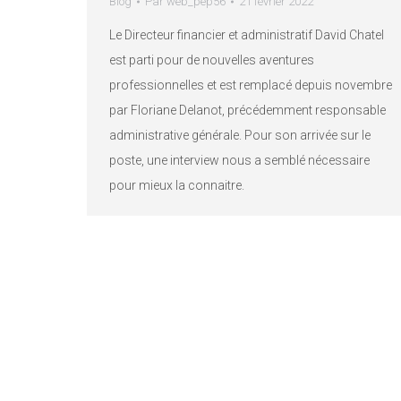
Blog
Par
web_pep56
21 février 2022
Le Directeur financier et administratif David Chatel
est parti pour de nouvelles aventures
professionnelles et est remplacé depuis novembre
par Floriane Delanot, précédemment responsable
administrative générale. Pour son arrivée sur le
poste, une interview nous a semblé nécessaire
pour mieux la connaitre.