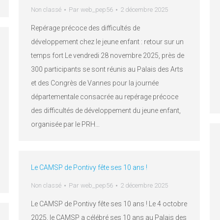
Non classé
Par
web_pep56
2 décembre 2025
Repérage précoce des difficultés de
développement chez le jeune enfant : retour sur un
temps fort Le vendredi 28 novembre 2025, près de
300 participants se sont réunis au Palais des Arts
et des Congrès de Vannes pour la journée
départementale consacrée au repérage précoce
des difficultés de développement du jeune enfant,
organisée par le PRH…
Le CAMSP de Pontivy fête ses 10 ans !
Non classé
Par
web_pep56
2 décembre 2025
Le CAMSP de Pontivy fête ses 10 ans ! Le 4 octobre
2025, le CAMSP a célébré ses 10 ans au Palais des