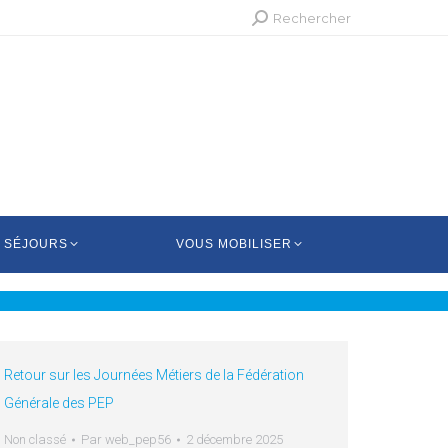
Recherche
Rechercher
:
 SÉJOURS
VOUS MOBILISER
Retour sur les Journées Métiers de la Fédération
Générale des PEP
Non classé
Par
web_pep56
2 décembre 2025