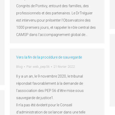
Congrès de Pontivy, entouré des familles, des
professionnels et des partenaires. Le DrTréguier
est intervenu pour présenter l’Observatoire des
1000 premiers jours, et rappeler le rôle central des
CAMSP dans l’accompagnement global de…
Vers la fin de la procédure de sauvegarde
Blog
Par
web_pep56
21 février 2022
Il y a un an, le 9 novembre 2020, le tribunal
répondait favorablement à la demande de
l’association des PEP 56 d’être mise sous
sauvegarde de justice1.
Il n’a pas été évident pour le Conseil
d’administration de se lancer dans une telle